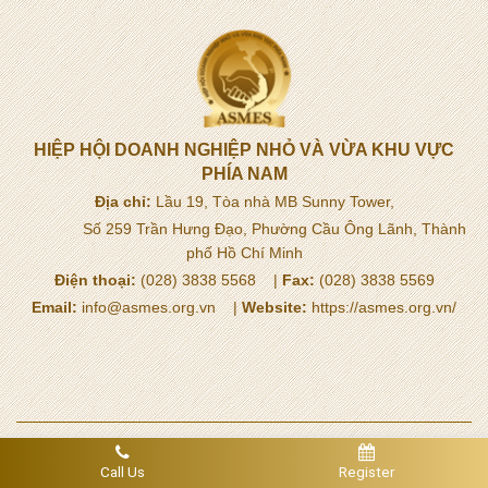
HIỆP HỘI DOANH NGHIỆP NHỎ VÀ VỪA KHU VỰC
PHÍA NAM
Địa chỉ:
Lầu 19, Tòa nhà MB Sunny Tower,
Số 259 Trần Hưng Đạo, Phường Cầu Ông Lãnh, Thành
phố Hồ Chí Minh
Điện thoại:
(028) 3838 5568 |
Fax:
(028) 3838 5569
Email:
info@asmes.org.vn |
Website:
https://asmes.org.vn/
© Copyright 2013 - 2025. All rights reserved.
Call Us
Register